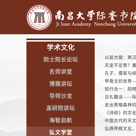
学术文化
·
以屈为镜：两汉
院士院长论坛
·
天变不足畏？重
名师讲堂
·
孔子、儒家与经
·
甲骨文的世界—
博雅讲坛
·
知行合一：阳明
导师沙龙
·
古礼趣谈——际
·
走出黑暗森林的
高研院讲坛
·
《诗经》的文化
海智启航
·
中国古代的天文
·
弘扬传统文化，
弘文学堂