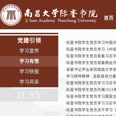
首页
党建引领
·
际銮书院学生党员学习中国
·
际銮书院学生党员学习《中国
学习宣传
·
际銮书院学生党员观看习近
学习有悟
·
际銮书院学生党员观看两会
·
省委书记尹弘来到南昌大学
学习快报
·
学习榜样精神 汲取奋进力量
学习风采
·
际銮书院学生党员学习习近
·
际銮书院学生党员开展2023
JLSY
·
际銮书院学生党员学习国家
·
际銮书院学生党员学习习近
·
际銮书院学生党员关于学习《