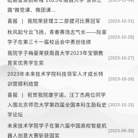
砥砺奋进启新程”2023年南昌大学“信仰之
[2023-11-09]
路”微党课、微团课...
喜报 | 我院荣获理工二部拔河比赛冠军
[2023-10-31]
秋风起兮云飞扬，青春赛场志气长——际銮
[2023-10-28]
学子在第三十一届校运会中勇创佳绩
我院学子梅豪荣获南昌大学2023年宝钢教
[2023-10-27]
育奖优秀学生奖
2023年未来技术学院科技领军人才成长特
[2023-10-16]
训营顺利结营
喜报 | 祝贺我院康宇诺、汪丁杰两位同学
入围北京师范大学第四届全国本科生励耘史
[2023-10-15]
学论坛
未来技术学院学子在第六届中国高校智能机
[2023-08-30]
器人创意大赛斩获国奖