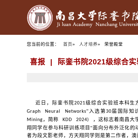
您当前的位置：
首页
»
人才培养
» 荣誉殿堂
喜报 | 际銮书院2021级综合
近日，际銮书院
级综合实验班本科生
2021
”入选第
届国际知
Graph Neural Networks
30
，简称
，这标志着南昌大
Mining
KDD 2024)
翔同学在参与科研训练项目“面向分布外泛化的
者为段文影老师，方天翔同学则是第二作者，澳