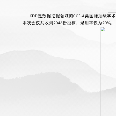
是数据挖掘领域的
类国际顶级学术
KDD
CCF-A
本次会议共收到
份投稿，录用率仅为
。
2046
20%