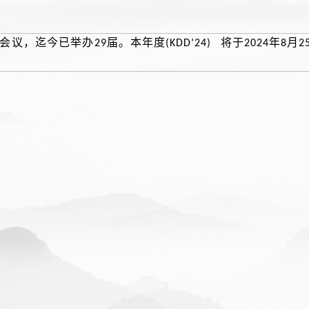
会议，迄今已举办
届。本年度
将于
年
月
29
(KDD’24)
2024
8
2