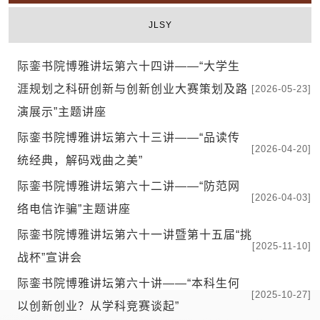
JLSY
际銮书院博雅讲坛第六十四讲——“大学生
涯规划之科研创新与创新创业大赛策划及路
[2026-05-23]
演展示”主题讲座
际銮书院博雅讲坛第六十三讲——“品读传
[2026-04-20]
统经典，解码戏曲之美”
际銮书院博雅讲坛第六十二讲——“防范网
[2026-04-03]
络电信诈骗”主题讲座
际銮书院博雅讲坛第六十一讲暨第十五届“挑
[2025-11-10]
战杯”宣讲会
际銮书院博雅讲坛第六十讲——“本科生何
[2025-10-27]
以创新创业？从学科竞赛谈起”