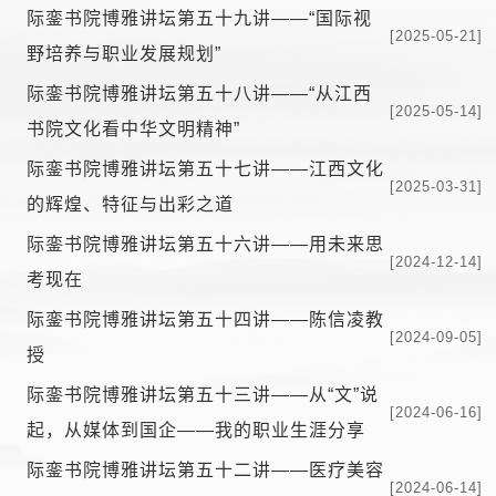
际銮书院博雅讲坛第五十九讲——“国际视
[2025-05-21]
野培养与职业发展规划”
际銮书院博雅讲坛第五十八讲——“从江西
[2025-05-14]
书院文化看中华文明精神”
际銮书院博雅讲坛第五十七讲——江西文化
[2025-03-31]
的辉煌、特征与出彩之道
际銮书院博雅讲坛第五十六讲——用未来思
[2024-12-14]
考现在
际銮书院博雅讲坛第五十四讲——陈信凌教
[2024-09-05]
授
际銮书院博雅讲坛第五十三讲——从“文”说
[2024-06-16]
起，从媒体到国企——我的职业生涯分享
际銮书院博雅讲坛第五十二讲——医疗美容
[2024-06-14]