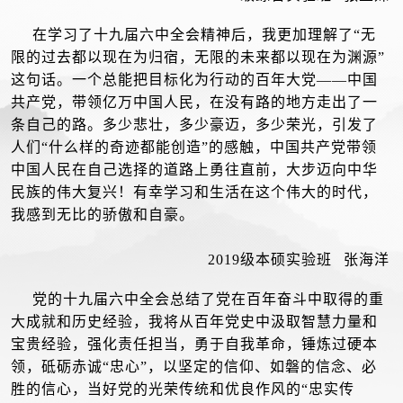
在学习了十九届六中全会精神后，我更加理解了“无
限的过去都以现在为归宿，无限的未来都以现在为渊源”
这句话。一个总能把目标化为行动的百年大党——中国
共产党，带领亿万中国人民，在没有路的地方走出了一
条自己的路。多少悲壮，多少豪迈，多少荣光，引发了
人们“什么样的奇迹都能创造”的感触，中国共产党带领
中国人民在自己选择的道路上勇往直前，大步迈向中华
民族的伟大复兴！有幸学习和生活在这个伟大的时代，
我感到无比的骄傲和自豪。
—
2019级本硕实验班 张海洋
党的十九届六中全会总结了党在百年奋斗中取得的重
大成就和历史经验，我将从百年党史中汲取智慧力量和
宝贵经验，强化责任担当，勇于自我革命，锤炼过硬本
领，砥砺赤诚“忠心”，以坚定的信仰、如磐的信念、必
胜的信心，当好党的光荣传统和优良作风的“忠实传