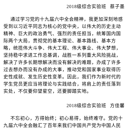
2018级综合实验班 蔡子墨
通过学习党的十九届六中全会精神，我更加深刻地感
受到以习近平同志为核心的党中央，以伟大的历史主动
精神、巨大的政治勇气、强烈的责任担当，统筹国内国
际两个大局，贯彻党的基本理论、基本路线、基本方
略，统揽伟大斗争、伟大工程、伟大事业、伟大梦想，
坚持稳中求进工作总基调，战胜一系列重大风险挑战，
解决了许多长期想解决而没有解决的难题，办成了许多
过去想办而没有办成的大事，推动党和国家事业取得历
史性成就、发生历史性变革。因此，我们作为新时代的
学生党员更应当将理论与实践结合，将肩上的责任落到
实处，不仅要仰望星空，还要脚踏实地。
—
2018级综合实验班 方佳馨
不忘初心，方得始终；初心易得，始终难守。党的十
九届六中全会融汇了百年来我们中国共产党为中国人民