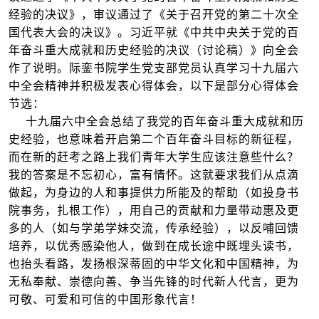
经验的决议》，审议通过了《关于召开党的第二十次全
国代表大会的决议》。习近平就《中共中央关于党的百
年奋斗重大成就和历史经验的决议（讨论稿）》向全会
作了说明。际銮书院学生党支部党员认真学习十九届六
中全会精神并积极发表心得体会，以下是部分心得体会
节选：
十九届六中全会总结了我党的百年奋斗重大成就和历
史经验，也意味着开启第二个百年奋斗目标的新征程，
而在新的赶考之路上我们青年大学生应该注意些什么？
我的答案是不忘初心，富有情怀。这就要求我们从点滴
做起，为身边的人和事提供力所能及的帮助（如投身书
院事务，扎根工作），用自己的贡献和力量带动惠及更
多的人（如与学弟学妹交流，传承经验），以反哺回馈
培养，以优秀感染他人，做到在成长途中既埋头读书，
也抬头看路，发扬根深蒂固的中华文化和中国精神，为
无私奉献、崇德向善、争当先锋的时代新人代言，更为
可敬、可爱和可信的中国形象代言！
—