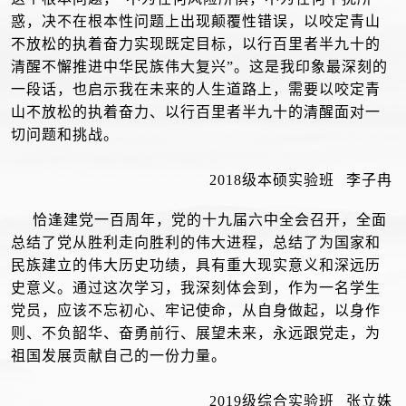
惑，决不在根本性问题上出现颠覆性错误，以咬定青山
不放松的执着奋力实现既定目标，以行百里者半九十的
清醒不懈推进中华民族伟大复兴”。这是我印象最深刻的
一段话，也启示我在未来的人生道路上，需要以咬定青
山不放松的执着奋力、以行百里者半九十的清醒面对一
切问题和挑战。
—
2018级本硕实验班 李子冉
恰逢建党一百周年，党的十九届六中全会召开，全面
总结了党从胜利走向胜利的伟大进程，总结了为国家和
民族建立的伟大历史功绩，具有重大现实意义和深远历
史意义。通过这次学习，我深刻体会到，作为一名学生
党员，应该不忘初心、牢记使命，从自身做起，以身作
则、不负韶华、奋勇前行、展望未来，永远跟党走，为
祖国发展贡献自己的一份力量。
—
2019级综合实验班 张立姝