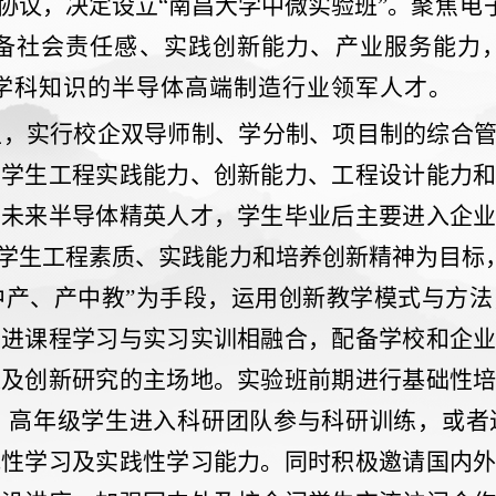
协议，决定设立
“
南昌大学中微实验班
”
。
聚焦电
备社会责任感、实践创新能力、产业服务能力
学科知识的半导体高端制造行业领军人才。
生，实行校企双导师制、学分制、项目制的综合
重学生工程实践能力、创新能力、工程设计能力
的未来半导体精英人才，学生毕业后主要进入企
学生工程素质、实践能力和培养创新精神为目标
中产、产中教
”
为手段，运用创新教学模式与方法
推进课程学习与实习实训相融合，配备学校和企
以及创新研究的主场地。实验班前期进行基础性
。高年级学生进入科研团队参与科研训练，或者
究性学习及实践性学习能力。同时积极邀请国内