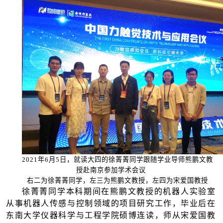
2
021
年
6
月
5
日，就读大四的徐菁菁同学跟随学业导师熊鹏文教
授赴南京参加学术会议
右二为徐菁菁同学，左三为熊鹏文教授，左四为宋爱国教授
徐菁菁同学本科期间在熊鹏文教授的机器人实验室
从事机器人传感与控制领域的项目研究工作，毕业后在
东南大学仪器科学与工程学院硕博连读，师从宋爱国教