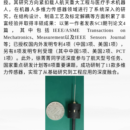
授。其研究方向
紧扣
载人航天重大工程与医疗手术机器
人，在机器人多维力传感器领域进行了系统深入的研
究
，在结构设计、制造工艺及
标定
解耦等方面积累了丰
富经验
并取得丰硕成果：以第一作者发表
SC
I
期刊论文
4
篇，其中包括
IEEE/ASME Transactions on
Mechatronics
、
Measurement
以及
IEEE Sensors Journal
等；已授权国内外发明专利
4
项（中国
3
项、美国
1
项），
另有
8
项发明专利受理（其中中国
5
项、美国
2
项、
PCT
1
项）。此外，徐菁菁同学
还
深度参与了航天型号任务、
国家重点研发计划等
8
项重要课题，成功研制了
11
款多维
力传感器
，实现了从基础研究到工程应用的
深度
融合。