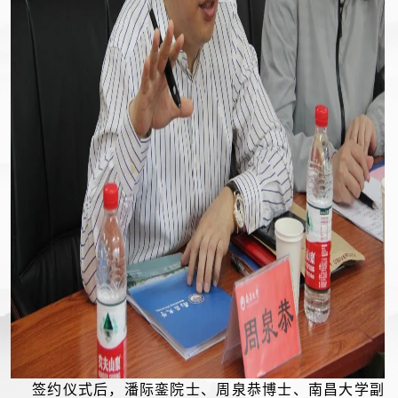
签约仪式后，潘际銮院士、周泉恭博士、南昌大学副