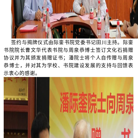
签约与揭牌仪式由际銮书院党委书记田川主持。际銮
书院院长曹文华代表书院与周泉恭博士签订文化石捐赠
协议并为其颁发捐赠证书；潘院士将个人自传赠与周泉
恭博士，并对其为学校、书院建设发展的支持与回馈表
示衷心的感谢。