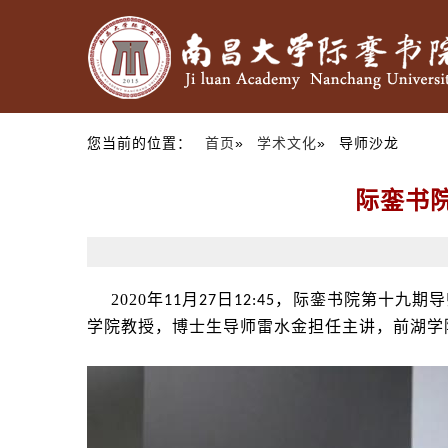
您当前的位置：
首页
»
学术文化
» 导师沙龙
际銮书
2020
年
月
日
，际銮书院第十九期导
11
27
12:45
学院教授，博士生导师雷水金担任主讲，前湖学