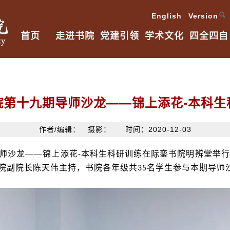
English Version
首页
走进书院
党建引领
学术文化
四全四自
院第十九期导师沙龙——锦上添花-本科生
作者/编辑： 摄影： 时间：2020-12-03
师沙龙——锦上添花
本科生科研训练在际銮书院明辨堂举行
-
院副院长陈天伟主持，书院各年级共
名学生参与本期导师
35