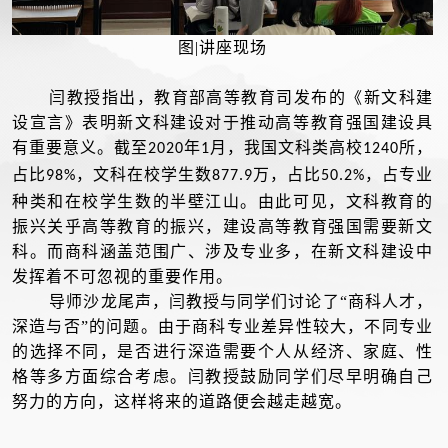
图|讲座现场
闫教授指出，教育部高等教育司发布的《新文科建
设宣言》表明新文科建设对于推动高等教育强国建设具
有重要意义。截至
年
月，我国文科类高校
所，
2020
1
1240
占比
，文科在校学生数
万，占比
，占专业
98%
877.9
50.2%
种类和在校学生数的半壁江山。由此可见，文科教育的
振兴关乎高等教育的振兴，建设高等教育强国需要新文
科。而商科涵盖范围广、涉及专业多，在新文科建设中
发挥着不可忽视的重要作用。
导师沙龙尾声，闫教授与同学们讨论了“商科人才，
深造与否”的问题。由于商科专业差异性较大，不同专业
的选择不同，是否进行深造需要个人从经济、家庭、性
格等多方面综合考虑。闫教授鼓励同学们尽早明确自己
努力的方向，这样将来的道路便会越走越宽。