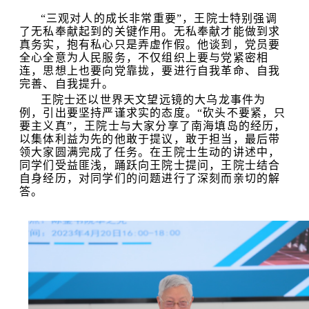
“三观对人的成长非常重要”，王院士特别强调
了无私奉献起到的关键作用。无私奉献才能做到求
真务实，抱有私心只是弄虚作假。他谈到，党员要
全心全意为人民服务，不仅组织上要与党紧密相
连，思想上也要向党靠拢，要进行自我革命、自我
完善、自我提升。
王院士还以世界天文望远镜的大乌龙事件为
例，引出要坚持严谨求实的态度。“砍头不要紧，只
要主义真”，王院士与大家分享了南海填岛的经历，
以集体利益为先的他敢于提议，敢于担当，最后带
领大家圆满完成了任务。在王院士生动的讲述中，
同学们受益匪浅，踊跃向王院士提问，王院士结合
自身经历，对同学们的问题进行了深刻而亲切的解
答。