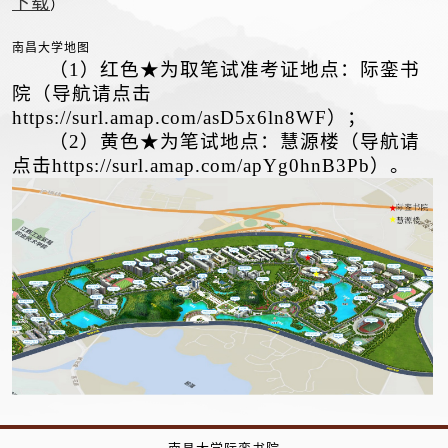
下载
）
南昌大学地图
（1）
红色
★
为取笔试准考证地点：际銮书
院
（导航请点击
https://surl.amap.com/asD5x6ln8WF
）
；
（2）
黄色★为笔试地点：慧源楼
（导航请
点击
https://surl.amap.com/apYg0hnB3Pb
）。