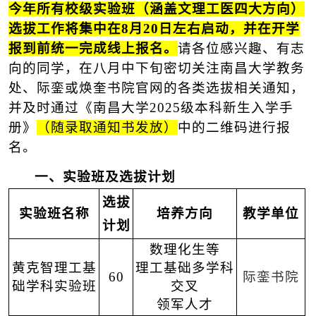
今年
所有校级实验班（
涵盖文理工医四大方向
）
选拔
工作
将集中在8月20日左右
启动
，并在开学
报
到
前统一完成线上报名。
请各位感兴趣、有志
向的同学，在八月中下旬密切关注
南昌大学
教务
处、际銮或焕奎书院官网的各类选拔相关通知，
并及时通过《南昌大学2025级本科新生入学手
册》
（随录取通知书发放）
中的二维码进行报
名。
一、实验班及选拔计划
选拔
实验班名称
培养方向
教学单位
计划
数理化生等
黄克智
理工基
理工基础多学科
60
际銮书院
础学科实验班
交叉
领军人才