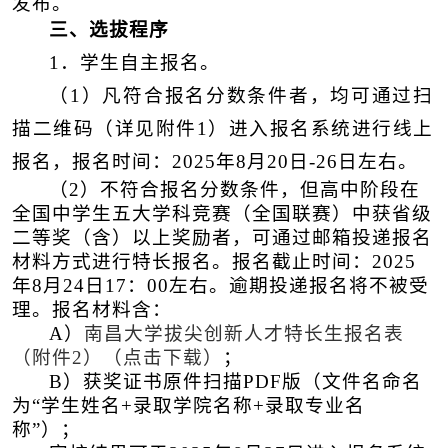
发布。
三、选拔程序
1．学生自主报名
。
（
1
）
凡符合报名
分数
条件者，均可
通过扫
描二维码（详见附件1）进入报名系统进行线上
报名，报名时间：2025年8月20日-26日左右
。
（
2
）
不符合报名分数条件，但
高中阶段在
全国中学生五大学科竞赛（全国联赛）中获省级
二等奖
（
含
）
以上奖励者
，
可通过邮箱投递报名
材料方式进行特长报名。报名截止时间：2025
年8月24日17：00左右。逾期投递报名将不被受
理。报名材料含：
A）
南昌大学拔尖创新人才特长生报名表
（附件2）（点击下载）
；
B）获奖证书原件扫描PDF版（文件名命名
为“学生姓名+录取学院名称+录取专业名
称”）；