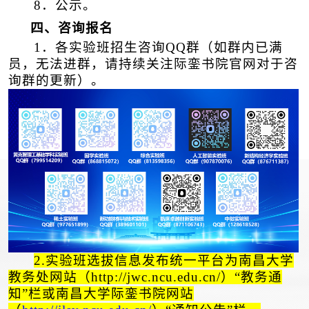
8．公示。
四、咨询报名
1
．
各实验班招生咨询QQ群（如群内已满
员，无法进群，请持续关注际銮书院官网对于咨
询群的更新）。
2
.
实验班选拔信息发布统一平台为
南昌大学
教务处网站（
http://jwc.ncu.edu.cn/
）“教务通
知”栏或
南昌大学际銮书院网站