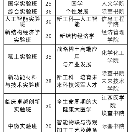
国学实验班
25
国学
人文学院
综合实验班
36
个性发展
际銮书院
人工智能实验
新工科—人工智
信息工程
3
0
班
能
学院
新结构经济学
经济管理
20
新结构经济学
实验班
学院
战略稀土高端应
化学化工
稀土实验班
35
用
学院
与产业发展
际銮书院
新功能材料
新工科—培育未
28
未来技术
与技术实验班
来科技领军人才
学院
江西医学
临床卓越创新
全生命周期的大
50
院
实验班
健康大医学
焕奎书院
智能物联与微观
中微实验班
20
际銮书院
加工工艺及装备