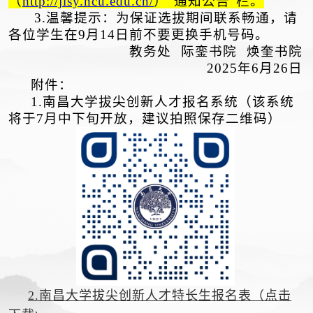
（
http://jlsy.ncu.edu.cn/
）“通知公告”栏。
3.温馨提示：为保证选拔期间联系畅通，请
各位学生在9月14日前不要更换手机号码。
教务处 际銮书院 焕奎书院
202
5
年6月
26
日
附件：
1.南昌大学拔尖创新
人才报名系统（该系统
将于7月中下旬开放，建议拍照保存二维码）
2.南昌大学拔尖创新人才特长生报名表（点击