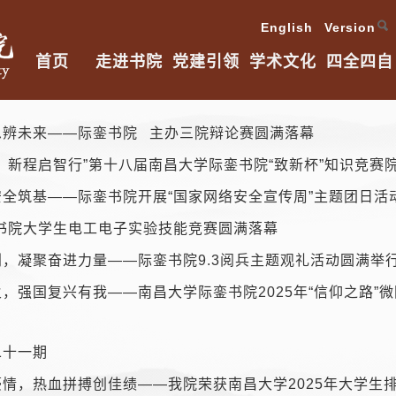
English Version
首页
走进书院
党建引领
学术文化
四全四自
思辨未来——际銮书院 主办三院辩论赛圆满落幕
，新程启智行”第十八届南昌大学际銮书院“致新杯”知识竞赛
全筑基——际銮书院开展“国家网络安全宣传周”主题团日活
銮书院大学生电工电子实验技能竞赛圆满落幕
，凝聚奋进力量——际銮书院9.3阅兵主题观礼活动圆满举
，强国复兴有我——南昌大学际銮书院2025年“信仰之路”
二十一期
情，热血拼搏创佳绩——我院荣获南昌大学2025年大学生