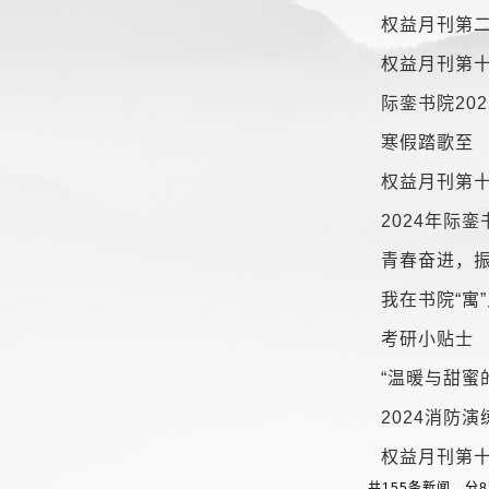
权益月刊第
权益月刊第
际銮书院20
寒假踏歌至
权益月刊第
2024年际
青春奋进，振
我在书院“寓
考研小贴士
“温暖与甜蜜
2024消防
权益月刊第
共155条新闻，分