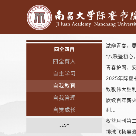
激辩青春，
四全四自
“八秩鉴初心
四全育人
青春护网、安
自主学习
2025年际
自我教育
致敬伟大胜利
自我管理
赓续百年薪火
自觉成长
利...
权益月刊第
JLSY
排球飞扬展豪