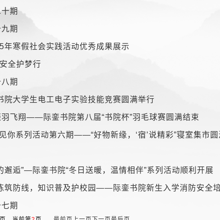
二十期
十九期
25年寒假社会实践活动优秀成果展示
 安全护梦行
十八期
銮书院大学生电工电子实验技能竞赛圆满举行
羽飞翔——际銮书院第八届“书院杯”羽毛球赛圆满结束
”见你系列活动第六期——“好物新缘，‘宿’说精彩”寝室集市
的邂逅”—际銮书院“冬日送暖，温情相伴”系列活动顺利开展
演练筑防线，知识普及护校园——际銮书院新生入学消防安全
十七期
8页，当前第
2
页
最前页
上一页
下一页
最后页