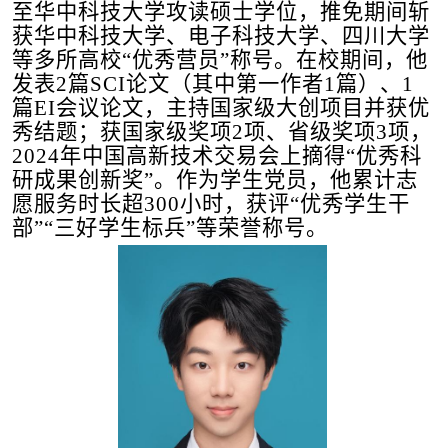
至华中科技大学攻读硕士学位，推免期间斩
获华中科技大学、电子科技大学、四川大学
等多所高校
“
优秀营员
”
称号。在校期间，他
发表
2
篇
SCI
论文（其中第一作者
1
篇）、
1
篇
EI
会议论文，主持国家级大创项目并获优
秀结题；获国家级奖项
2
项、省级奖项
3
项，
2024
年中国高新技术交易会上摘得
“
优秀科
研成果创新奖
”
。作为学生党员，他累计志
愿服务时长超
300
小时，获评
“
优秀学生干
部
”“
三好学生标兵
”
等荣誉称号。