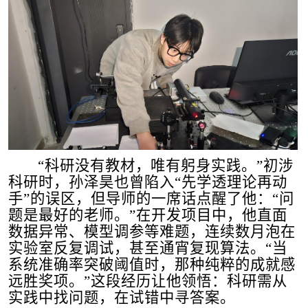
“
科研没有教材，唯有躬身实践。
”
初涉
科研时，孙泽昊也曾陷入
“
先学透理论再动
手
”
的误区，但导师的一席话点醒了他：
“
问
题是最好的老师。
”
在开发项目中，他直面
数据异常、模型调参等难题，连续数月泡在
实验室反复调试，甚至通宵复现算法。
“
当
系统准确率突破阈值时，那种纯粹的成就感
远胜奖项。
”
这段经历让他领悟：科研需从
实践中找问题，在试错中寻答案。