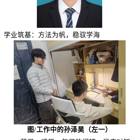
学业筑基：方法为帆，稳驭学海
图/工作中的孙泽昊（左一）