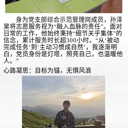
身为党支部综合示范管理岗成员，孙泽
昊将志愿服务视为
“
融入血脉的责任
”
。面对
日常
的工作，他始终秉持
“
细节关乎集体
”
的
信念
，
累计服务时长超
300
小时。
“
从
‘
被动
完成任务
’
到
‘
主动习惯成自然
’
，我逐渐明
白，党员身份是灯塔，照亮自己，也温暖他
人。
”
心路凝思：目标为锚，无惧风浪