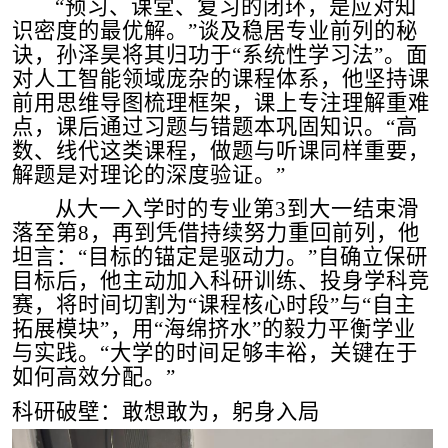
“
预习、课堂、复习的闭环，是应对知
识密度的最优解。
”
谈及稳居专业前列的秘
诀，孙泽昊将其归功于
“
系统性学习法
”
。面
对人工智能领域庞杂的课程体系，他坚持课
前用思维导图梳理框架，课上专注理解重难
点，课后通过习题与错题本巩固知识。
“
高
数、线代这类课程，做题与听课同样重要，
解题是对理论的深度验证。
”
从大一入学时的专业第
3
到大一结束滑
落至第
8
，再到凭借持续努力重回前列，他
坦言：
“
目标的锚定是驱动力。
”
自确立保研
目标后，他主动加入科研训练、投身学科竞
赛，将时间切割为
“
课程核心时段
”
与
“
自主
拓展模块
”
，用
“
海绵挤水
”
的毅力平衡学业
与实践。
“
大学的时间足够丰裕，关键在于
如何高效分配。
”
科研破壁：敢想敢为，躬身入局