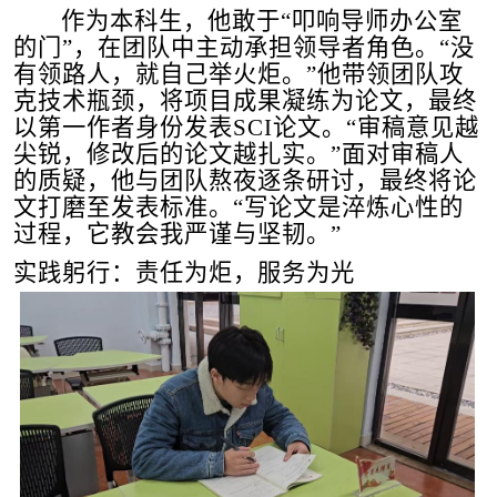
作为本科生，他敢于
“
叩响导师办公室
的门
”
，在团队中主动承担领导者角色。
“
没
有领路人，就自己举火炬。
”
他带领团队攻
克技术瓶颈，将项目成果凝练为论文，最终
以第一作者身份发表
SCI
论文。
“
审稿意见越
尖锐，修改后的论文越扎实。
”
面对审稿人
的质疑，他与团队熬夜逐条研讨，最终将论
文打磨至发表标准。
“
写论文是淬炼心性的
过程，它教会我严谨与坚韧。
”
实践躬行：责任为炬，服务为光