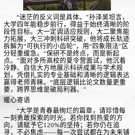
“
迷茫的反义词是具体。
”
孙泽昊坦言，
大学四年能稳步前行，得益于始终清晰的阶
段性目标。大一定调适应规则，大二聚焦能
力拓展，大三冲刺科研突破，他将成长轨迹
拆解为
“
可执行的小齿轮
”
，用
“
四象限法
”
区
分轻重缓急。
“
保研不是终点，而是新起
点。
”
面对多所高校的夏令营面试，他沉着
冷静、自信大方地展示科研成果与学术规
划，凭借扎实的专业基础和清晰的逻辑表达
赢得
老师
青睐。
“
底层逻辑比论文数量更重
要，跨界思维是破局利器。
”
暖心寄语
“
大学是青春最绚烂的篇章，请珍惜每
一刻勇敢探索的时光。若你找到热爱的方
向，请赋予它
120%
的坚持；若你仍在追
寻，不必焦虑
——
每一次尝试都在为未来铺