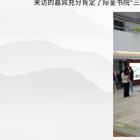
来访的
嘉宾
充分肯定了
际銮书院“