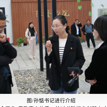
图
/孙惦书记进行介绍