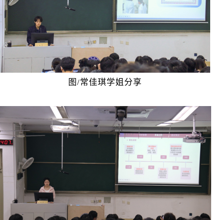
图/常佳琪学姐分享