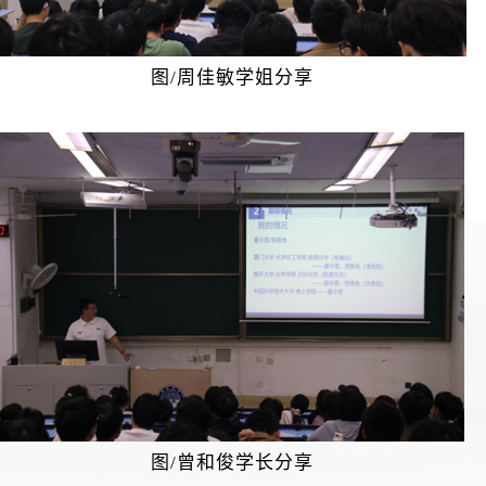
图/周佳敏学姐分享
图/曾和俊学长分享